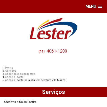
MENU
4061-1200
(11)
Home
Serviços
adesivos e colas loctite
adesivo loctite
adesivo loctite para alta temperatura Vila Mazzei
Serviços
Adesivos e Colas Loctite