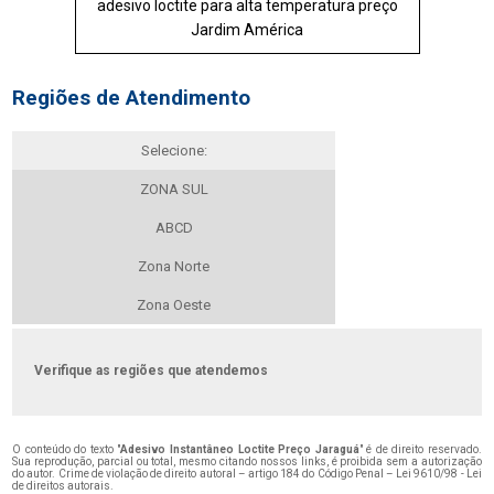
adesivo loctite para alta temperatura preço
Jardim América
Regiões de Atendimento
Selecione:
ZONA SUL
ABCD
Zona Norte
Zona Oeste
Verifique as regiões que atendemos
O conteúdo do texto "
Adesivo Instantâneo Loctite Preço Jaraguá
" é de direito reservado.
Sua reprodução, parcial ou total, mesmo citando nossos links, é proibida sem a autorização
do autor. Crime de violação de direito autoral – artigo 184 do Código Penal –
Lei 9610/98 - Lei
de direitos autorais
.