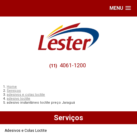
MENU
4061-1200
(11)
Home
Serviços
adesivos e colas loctite
adesivo loctite
adesivo instantâneo loctite preço Jaraguá
Serviços
Adesivos e Colas Loctite