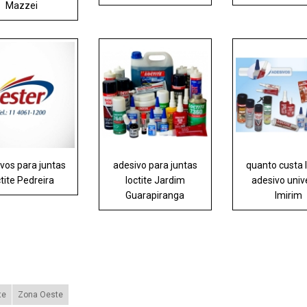
Mazzei
vos para juntas
adesivo para juntas
quanto custa l
ctite Pedreira
loctite Jardim
adesivo univ
Guarapiranga
Imirim
te
Zona Oeste