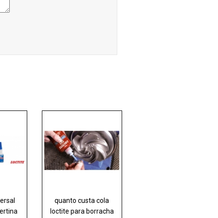
ersal
quanto custa cola
bertina
loctite para borracha