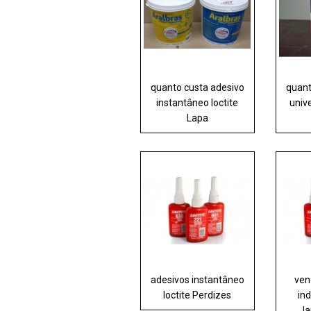
quanto custa adesivo
quant
instantâneo loctite
unive
Lapa
adesivos instantâneo
ven
loctite Perdizes
ind
Ja