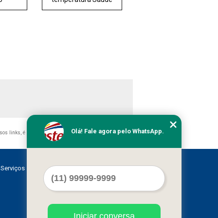
Olá! Fale agora pelo WhatsApp.
ssos links, é proibida sem a autorização do autor. Crime de
Serviços
Contato
Mapa do site
Iniciar conversa