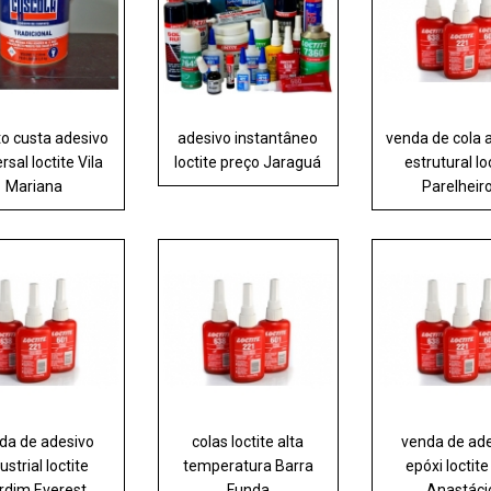
o custa adesivo
adesivo instantâneo
venda de cola 
rsal loctite Vila
loctite preço Jaraguá
estrutural lo
Mariana
Parelheir
da de adesivo
colas loctite alta
venda de ad
ustrial loctite
temperatura Barra
epóxi loctite
rdim Everest
Funda
Anastáci