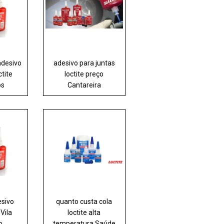
adesivo
adesivo para juntas
ctite
loctite preço
os
Cantareira
esivo
quanto custa cola
 Vila
loctite alta
o
temperatura Saúde