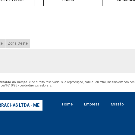
te
Zona Oeste
Bernardo do Campo
" é de direito reservado. Sua reprodução, parcial ou total, mesmo citando no
–
Lei 9610/98 - Lei de direitos autorais
.
Home
Empresa
Missão
RRACHAS LTDA - ME