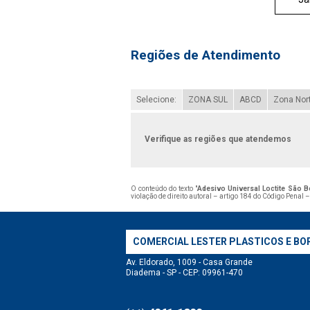
Regiões de Atendimento
Selecione:
ZONA SUL
ABCD
Zona Nor
Verifique as regiões que atendemos
O conteúdo do texto "
Adesivo Universal Loctite São 
violação de direito autoral – artigo 184 do Código Penal 
COMERCIAL LESTER PLASTICOS E BO
Av. Eldorado, 1009 - Casa Grande
Diadema - SP - CEP: 09961-470