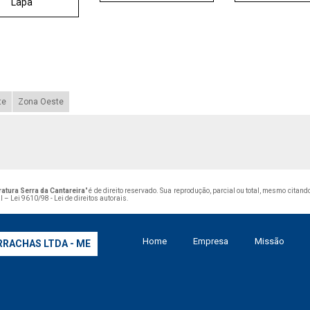
Lapa
te
Zona Oeste
atura Serra da Cantareira
" é de direito reservado. Sua reprodução, parcial ou total, mesmo citan
al –
Lei 9610/98 - Lei de direitos autorais
.
Home
Empresa
Missão
RRACHAS LTDA - ME