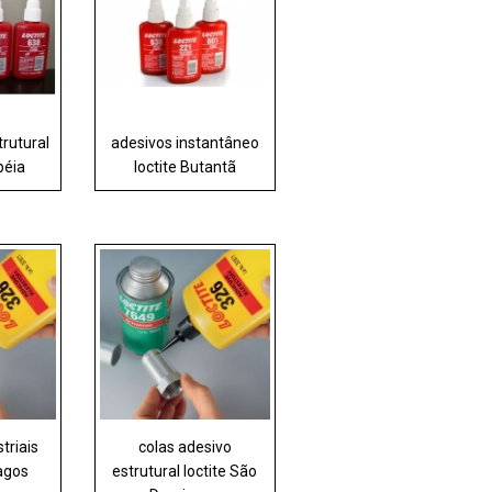
trutural
adesivos instantâneo
péia
loctite Butantã
triais
colas adesivo
lagos
estrutural loctite São