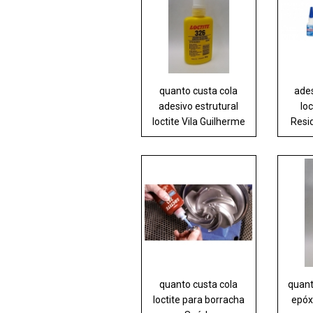
quanto custa cola
ades
adesivo estrutural
lo
loctite Vila Guilherme
Resi
quanto custa cola
quant
loctite para borracha
epóxi