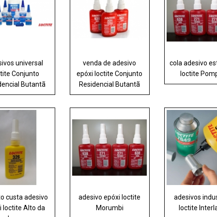
ivos universal
venda de adesivo
cola adesivo es
ctite Conjunto
epóxi loctite Conjunto
loctite Pom
dencial Butantã
Residencial Butantã
o custa adesivo
adesivo epóxi loctite
adesivos indus
 loctite Alto da
Morumbi
loctite Inter