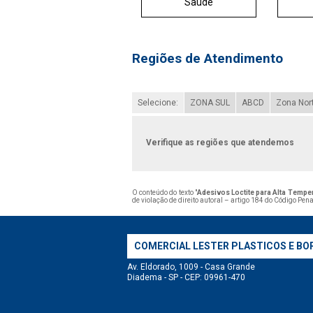
Saúde
Regiões de Atendimento
Selecione:
ZONA SUL
ABCD
Zona Nor
Verifique as regiões que atendemos
O conteúdo do texto "
Adesivos Loctite para Alta Temper
de violação de direito autoral – artigo 184 do Código Pen
COMERCIAL LESTER PLASTICOS E BO
Av. Eldorado, 1009 - Casa Grande
Diadema - SP - CEP: 09961-470