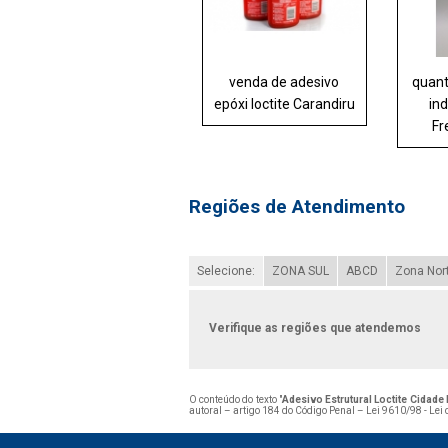
venda de adesivo
quant
epóxi loctite Carandiru
ind
Fr
Regiões de Atendimento
Selecione:
ZONA SUL
ABCD
Zona Nor
Verifique as regiões que atendemos
O conteúdo do texto "
Adesivo Estrutural Loctite Cidade 
autoral – artigo 184 do Código Penal –
Lei 9610/98 - Lei 