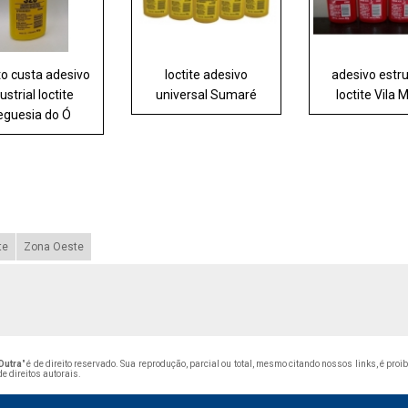
o custa adesivo
loctite adesivo
adesivo estru
ustrial loctite
universal Sumaré
loctite Vila 
eguesia do Ó
te
Zona Oeste
Dutra
" é de direito reservado. Sua reprodução, parcial ou total, mesmo citando nossos links, é proi
de direitos autorais
.