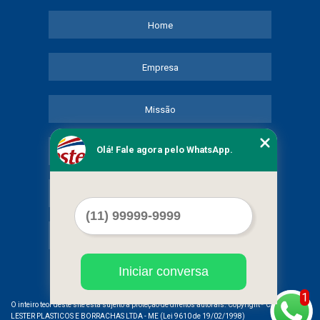
Home
Empresa
Missão
Olá! Fale agora pelo WhatsApp.
Serviços
Contato
Mapa do site
Iniciar conversa
1
©
O inteiro teor deste site está sujeito à proteção de direitos autorais. Copyright
COMERCIAL
LESTER PLASTICOS E BORRACHAS LTDA - ME (Lei 9610 de 19/02/1998)