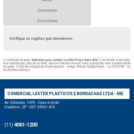
Zona Norte
Zona Oeste
Verifique as regiões que atendemos
O conteúdo do texto "
Adesivo para Juntas Loctite Preço Itaim Bibi
" é de direito reservado.
Sua reprodução, parcial ou total, mesmo citando nossos links, é proibida sem a autorização
do autor. Crime de violação de direito autoral – artigo 184 do Código Penal –
Lei 9610/98 - Lei
de direitos autorais
.
COMERCIAL LESTER PLASTICOS E BORRACHAS LTDA - ME
Av. Eldorado, 1009 - Casa Grande
Diadema - SP - CEP: 09961-470
4061-1200
(11)