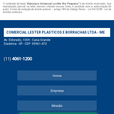
O conteúdo do texto "
Adesivos Universal Loctite Rio Pequeno
" é de direito reservado. Sua
reprodução, parcial ou total, mesmo citando nossos links, é proibida sem a autorização do
autor. Crime de violação de direito autoral – artigo 184 do Código Penal –
Lei 9610/98 - Lei de
direitos autorais
.
COMERCIAL LESTER PLASTICOS E BORRACHAS LTDA - ME
Av. Eldorado, 1009 - Casa Grande
Diadema - SP - CEP: 09961-470
4061-1200
(11)
Home
Empresa
Missão