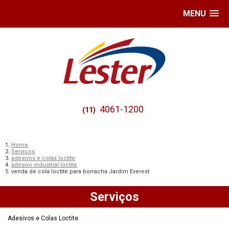
MENU
4061-1200
(11)
Home
Serviços
adesivos e colas loctite
adesivo industrial loctite
venda de cola loctite para borracha Jardim Everest
Serviços
Adesivos e Colas Loctite