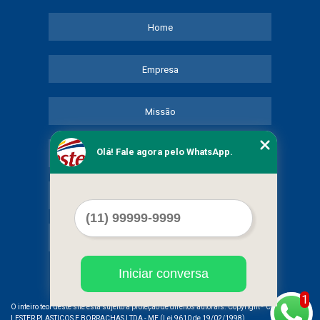
Home
Empresa
Missão
Olá! Fale agora pelo WhatsApp.
Serviços
Contato
Mapa do site
Iniciar conversa
1
©
O inteiro teor deste site está sujeito à proteção de direitos autorais. Copyright
COMERCIAL
LESTER PLASTICOS E BORRACHAS LTDA - ME (Lei 9610 de 19/02/1998)