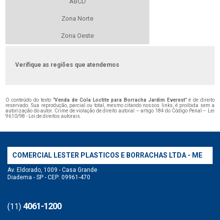
ABCD
Zona Norte
Zona Oeste
Verifique as regiões que atendemos
O conteúdo do texto "
Venda de Cola Loctite para Borracha Jardim Everest
" é de direito
reservado. Sua reprodução, parcial ou total, mesmo citando nossos links, é proibida sem a
autorização do autor. Crime de violação de direito autoral – artigo 184 do Código Penal –
Lei
9610/98 - Lei de direitos autorais
.
COMERCIAL LESTER PLASTICOS E BORRACHAS LTDA - ME
Av. Eldorado, 1009 - Casa Grande
Diadema - SP - CEP: 09961-470
4061-1200
(11)