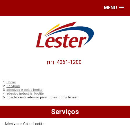
MENU
4061-1200
(11)
Home
Serviços
adesivos e colas loctite
adesivo industrial loctite
quanto custa adesivo para juntas loctite Imirim
Serviços
Adesivos e Colas Loctite