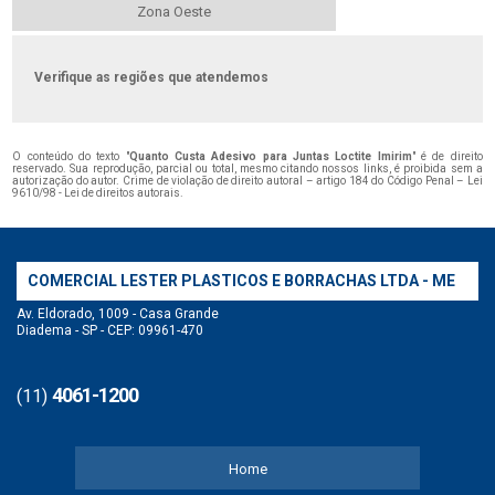
Zona Oeste
Verifique as regiões que atendemos
O conteúdo do texto "
Quanto Custa Adesivo para Juntas Loctite Imirim
" é de direito
reservado. Sua reprodução, parcial ou total, mesmo citando nossos links, é proibida sem a
autorização do autor. Crime de violação de direito autoral – artigo 184 do Código Penal –
Lei
9610/98 - Lei de direitos autorais
.
COMERCIAL LESTER PLASTICOS E BORRACHAS LTDA - ME
Av. Eldorado, 1009 - Casa Grande
Diadema - SP - CEP: 09961-470
4061-1200
(11)
Home