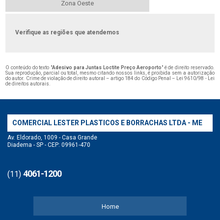
Zona Oeste
Verifique as regiões que atendemos
O conteúdo do texto "
Adesivo para Juntas Loctite Preço Aeroporto
" é de direito reservado.
Sua reprodução, parcial ou total, mesmo citando nossos links, é proibida sem a autorização
do autor. Crime de violação de direito autoral – artigo 184 do Código Penal –
Lei 9610/98 - Lei
de direitos autorais
.
COMERCIAL LESTER PLASTICOS E BORRACHAS LTDA - ME
Av. Eldorado, 1009 - Casa Grande
Diadema - SP - CEP: 09961-470
4061-1200
(11)
Home