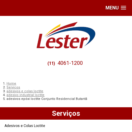
MENU
4061-1200
(11)
Home
Serviços
adesivos e colas loctite
adesivo industrial loctite
adesivos epóxi loctite Conjunto Residencial Butantã
Serviços
Adesivos e Colas Loctite