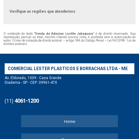
Verifique as regiões que atendemos
O conteúdo do texto "
Venda de Adesivo Loctite Jabaquara
" é de direito reservado. Sua
reprodução, parcial ou total, mesmo citando nossos links, é proibida sem a autorização do
autor. Crime de violação de direito autoral – artigo 184 do Código Penal –
Lei 9610/98 - Lei de
direitos autorais
.
COMERCIAL LESTER PLASTICOS E BORRACHAS LTDA - ME
Av. Eldorado, 1009 - Casa Grande
Diadema - SP - CEP: 09961-470
4061-1200
(11)
Home