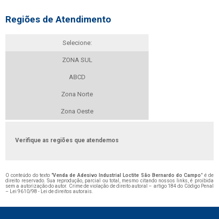
Regiões de Atendimento
Selecione:
ZONA SUL
ABCD
Zona Norte
Zona Oeste
Verifique as regiões que atendemos
O conteúdo do texto "
Venda de Adesivo Industrial Loctite São Bernardo do Campo
" é de
direito reservado. Sua reprodução, parcial ou total, mesmo citando nossos links, é proibida
sem a autorização do autor. Crime de violação de direito autoral – artigo 184 do Código Penal
–
Lei 9610/98 - Lei de direitos autorais
.