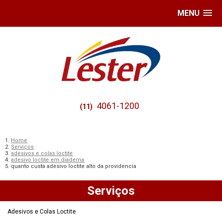
MENU
4061-1200
(11)
Home
Serviços
adesivos e colas loctite
adesivo loctite em diadema
quanto custa adesivo loctite alto da providencia
Serviços
Adesivos e Colas Loctite