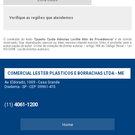
Verifique as regiões que atendemos
O conteúdo do texto "
Quanto Custa Adesivo Loctite Alto da Providencia
" é de direito
reservado. Sua reprodução, parcial ou total, mesmo citando nossos links, é proibida sem a
autorização do autor. Crime de violação de direito autoral – artigo 184 do Código Penal –
Lei
9610/98 - Lei de direitos autorais
.
COMERCIAL LESTER PLASTICOS E BORRACHAS LTDA - ME
Av. Eldorado, 1009 - Casa Grande
Diadema - SP - CEP: 09961-470
4061-1200
(11)
Home