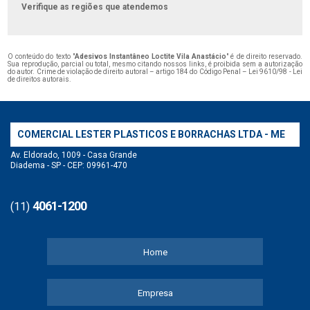
Verifique as regiões que atendemos
O conteúdo do texto "
Adesivos Instantâneo Loctite Vila Anastácio
" é de direito reservado.
Sua reprodução, parcial ou total, mesmo citando nossos links, é proibida sem a autorização
do autor. Crime de violação de direito autoral – artigo 184 do Código Penal –
Lei 9610/98 - Lei
de direitos autorais
.
COMERCIAL LESTER PLASTICOS E BORRACHAS LTDA - ME
Av. Eldorado, 1009 - Casa Grande
Diadema - SP - CEP: 09961-470
4061-1200
(11)
Home
Empresa