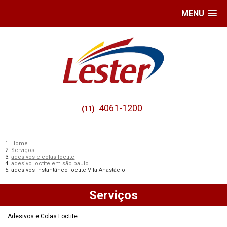
MENU
4061-1200
(11)
Home
Serviços
adesivos e colas loctite
adesivo loctite em são paulo
adesivos instantâneo loctite Vila Anastácio
Serviços
Adesivos e Colas Loctite