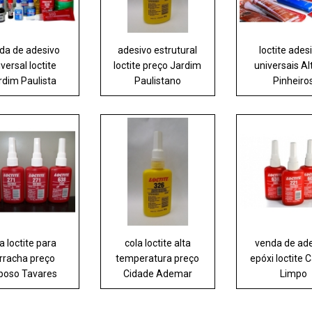
da de adesivo
adesivo estrutural
loctite ades
versal loctite
loctite preço Jardim
universais Al
rdim Paulista
Paulistano
Pinheiro
a loctite para
cola loctite alta
venda de ad
rracha preço
temperatura preço
epóxi loctite
poso Tavares
Cidade Ademar
Limpo