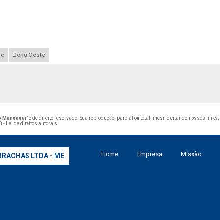
te
Zona Oeste
ço Mandaqui
" é de direito reservado. Sua reprodução, parcial ou total, mesmo citando nossos links
 - Lei de direitos autorais
.
Home
Empresa
Missão
RRACHAS LTDA - ME