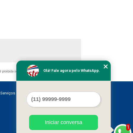
Olá! Fale agora pelo WhatsApp.
, é proibida sem a autorização do autor. Crime de violação de
Serviços
Contato
Mapa do site
Iniciar conversa
1