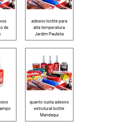
ivos
adesivo loctite para
to de
alta temperatura
s
Jardim Paulista
esivo
quanto custa adesivo
 Campo
estrutural loctite
Mandaqui