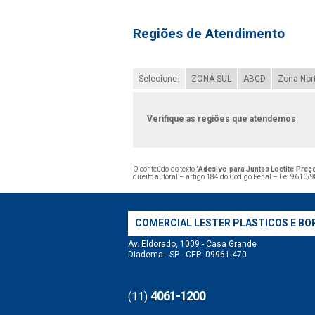
Regiões de Atendimento
Selecione:
ZONA SUL
ABCD
Zona Nor
Verifique as regiões que atendemos
O conteúdo do texto "
Adesivo para Juntas Loctite Pre
direito autoral – artigo 184 do Código Penal –
Lei 9610/98
COMERCIAL LESTER PLASTICOS E BO
Av. Eldorado, 1009 - Casa Grande
Diadema - SP - CEP: 09961-470
4061-1200
(11)