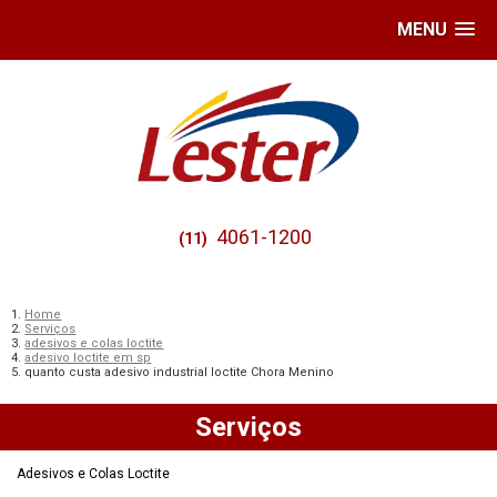
MENU
4061-1200
(11)
Home
Serviços
adesivos e colas loctite
adesivo loctite em sp
quanto custa adesivo industrial loctite Chora Menino
Serviços
Adesivos e Colas Loctite