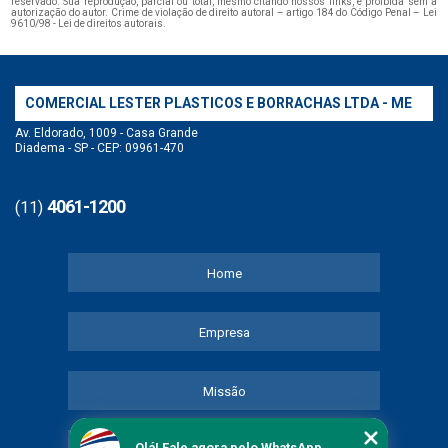
reservado. Sua reprodução, parcial ou total, mesmo citando nossos links, é proibida sem a
autorização do autor. Crime de violação de direito autoral – artigo 184 do Código Penal –
Lei
9610/98 - Lei de direitos autorais
.
COMERCIAL LESTER PLASTICOS E BORRACHAS LTDA - ME
Av. Eldorado, 1009 - Casa Grande
Diadema - SP - CEP: 09961-470
4061-1200
(11)
Home
Empresa
Missão
Olá! Fale agora pelo WhatsApp.