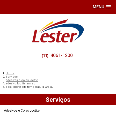
MENU
4061-1200
(11)
Home
Serviços
adesivos e colas loctite
adesivo loctite em sp
cola loctite alta temperatura Grajau
Serviços
Adesivos e Colas Loctite