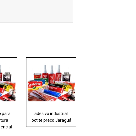
e para
adesivo industrial
atura
loctite preço Jaraguá
encial