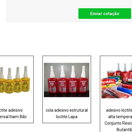
Enviar cotação
ctite adesivo
cola adesivo estrutural
adesivo loctit
ersal Itaim Bibi
loctite Lapa
alta temper
Conjunto Resid
Butantã