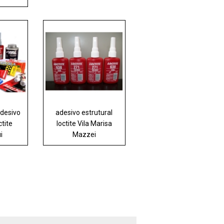
adesivo
adesivo estrutural
ctite
loctite Vila Marisa
i
Mazzei