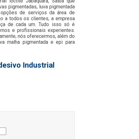
ial loctite Jabaquara, Saiba que
luvas pigmentadas, luva pigmentada
ras opções de serviços da área de
ão a todos os clientes, a empresa
nça de cada um. Tudo isso só é
nos e profissionais experientes.
damente, nós oferecermos, além do
luva malha pigmentada e epi para
esivo Industrial