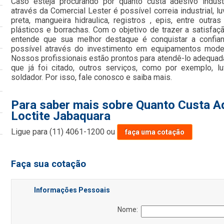
Caso esteja procurando por quanto custa adesivo industr
através da Comercial Lester é possível correia industrial, 
preta, mangueira hidraulica, registros , epis, entre out
plásticos e borrachas. Com o objetivo de trazer a satisfaç
entende que sua melhor destaque é conquistar a confia
possível através do investimento em equipamentos moder
Nossos profissionais estão prontos para atendê-lo adequa
que já foi citado, outros serviços, como por exemplo, 
soldador. Por isso, fale conosco e saiba mais.
Para saber mais sobre Quanto Custa Ad
Loctite Jabaquara
Ligue para
(11) 4061-1200
ou
faça uma cotação
Faça sua cotação
Informações Pessoais
Nome: