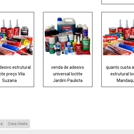
desivo estrutural
venda de adesivo
quanto custa 
tite preço Vila
universal loctite
estrutural lo
Suzana
Jardim Paulista
Mandaqu
te
Zona Oeste