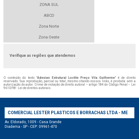
ZONA SUL
ABCD
Zona Norte
Zona Oeste
Verifique as regiões que atendemos
O conteúdo do texto "
Adesivo Estrutural Loctite Preço Vila Guilherme
" é de direito
reservado. Sua reprodução, parcial ou total, mesmo citando nossos links, é proibida sem a
autorização do autor. Crime de violação de direito autoral – artigo 184 do Código Penal –
Lei
9610/98 - Lei de direitos autorais
.
COMERCIAL LESTER PLASTICOS E BORRACHAS LTDA - ME
Av. Eldorado, 1009 - Casa Grande
Diadema - SP - CEP: 09961-470