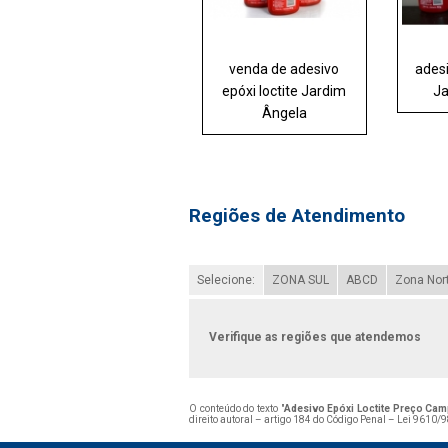
venda de adesivo
adesi
epóxi loctite Jardim
Ja
Ângela
Regiões de Atendimento
Selecione:
ZONA SUL
ABCD
Zona Nor
Verifique as regiões que atendemos
O conteúdo do texto "
Adesivo Epóxi Loctite Preço Ca
direito autoral – artigo 184 do Código Penal –
Lei 9610/98