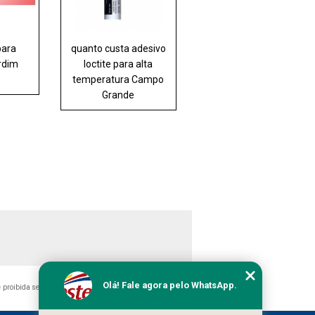
para
quanto custa adesivo
rdim
loctite para alta
temperatura Campo
Grande
Olá! Fale agora pelo WhatsApp.
 é proibida sem a autorização do autor. Crime de violação de