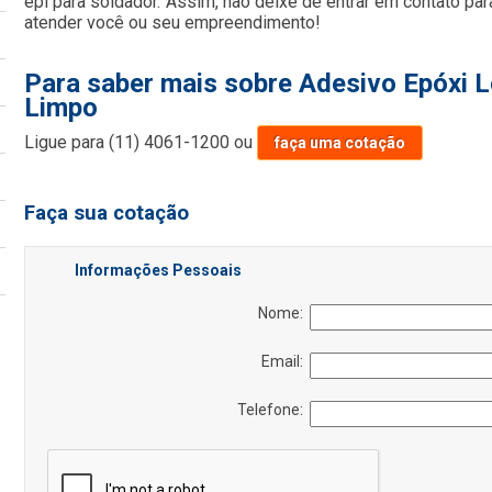
epi para soldador. Assim, não deixe de entrar em contato pa
atender você ou seu empreendimento!
Para saber mais sobre Adesivo Epóxi 
Limpo
Ligue para
(11) 4061-1200
ou
faça uma cotação
Faça sua cotação
Informações Pessoais
Nome:
Email:
Telefone: