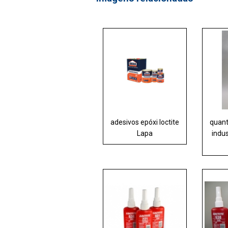
adesivos epóxi loctite
quant
Lapa
indus