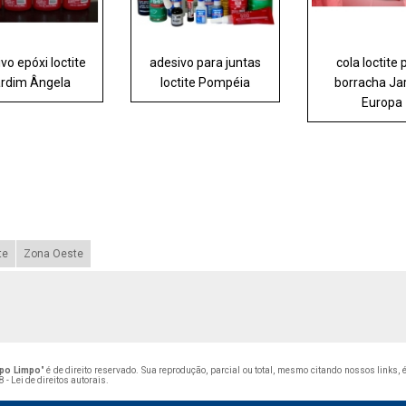
vo epóxi loctite
adesivo para juntas
cola loctite 
rdim Ângela
loctite Pompéia
borracha Ja
Europa
te
Zona Oeste
mpo Limpo
" é de direito reservado. Sua reprodução, parcial ou total, mesmo citando nossos links,
 - Lei de direitos autorais
.