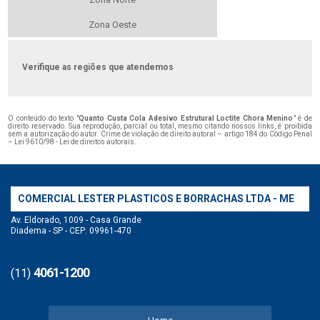
Zona Oeste
Verifique as regiões que atendemos
O conteúdo do texto "
Quanto Custa Cola Adesivo Estrutural Loctite Chora Menino
" é de
direito reservado. Sua reprodução, parcial ou total, mesmo citando nossos links, é proibida
sem a autorização do autor. Crime de violação de direito autoral – artigo 184 do Código Penal
–
Lei 9610/98 - Lei de direitos autorais
.
COMERCIAL LESTER PLASTICOS E BORRACHAS LTDA - ME
Av. Eldorado, 1009 - Casa Grande
Diadema - SP - CEP: 09961-470
4061-1200
(11)