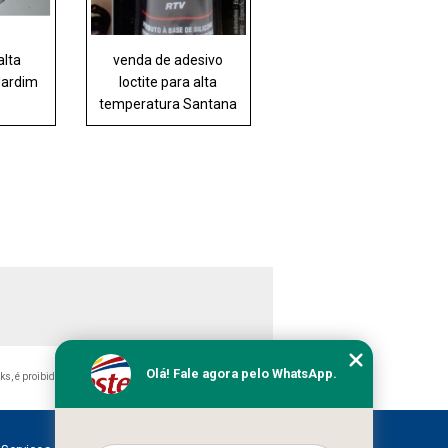
alta
venda de adesivo
Jardim
loctite para alta
temperatura Santana
Olá! Fale agora pelo WhatsApp.
nks, é proibida sem a autorização do autor. Crime de violação