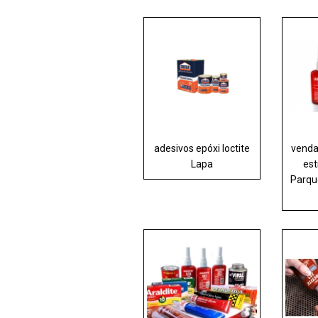
adesivos epóxi loctite
venda
Lapa
est
Parqu