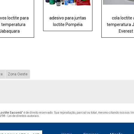
vos loctite para
adesivo para juntas
cola loctite 
a temperatura
loctite Pompéia
temperatura 
Jabaquara
Everest
te
Zona Oeste
 Loctite Sacomã
" é de direito reservado. Sua reprodução, parcial ou total, mesmo citando nossos li
/98 - Lei de direitos autorais
.