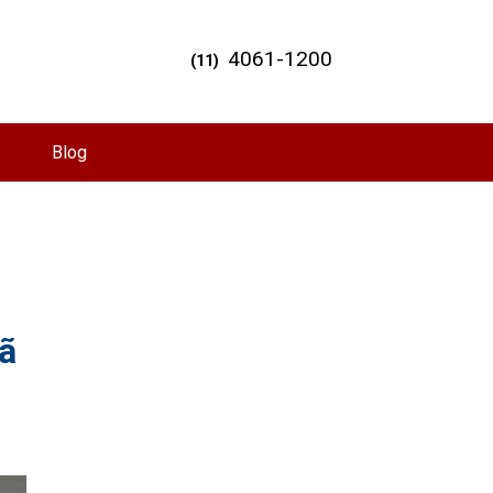
4061-1200
(11)
Blog
ã