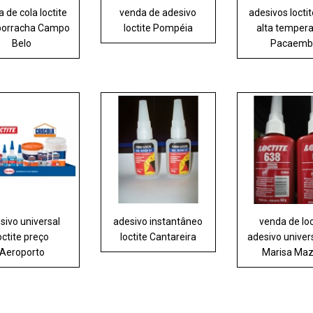
 de cola loctite
venda de adesivo
adesivos locti
borracha Campo
loctite Pompéia
alta temper
Belo
Pacaemb
sivo universal
adesivo instantâneo
venda de loc
octite preço
loctite Cantareira
adesivo univers
Aeroporto
Marisa Maz