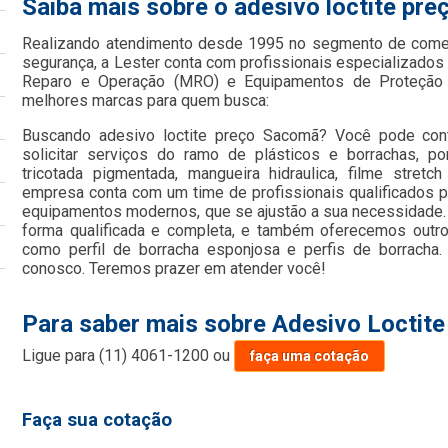
Saiba mais sobre o adesivo loctite pr
Realizando atendimento desde 1995 no segmento de comer
segurança, a Lester conta com profissionais especializad
Reparo e Operação (MRO) e Equipamentos de Proteção In
melhores marcas para quem busca:
Buscando adesivo loctite preço Sacomã? Você pode cont
solicitar serviços do ramo de plásticos e borrachas, por
tricotada pigmentada, mangueira hidraulica, filme stret
empresa conta com um time de profissionais qualificados pa
equipamentos modernos, que se ajustão a sua necessidade.
forma qualificada e completa, e também oferecemos outro
como perfil de borracha esponjosa e perfis de borracha
conosco. Teremos prazer em atender você!
Para saber mais sobre Adesivo Loctit
Ligue para
(11) 4061-1200
ou
faça uma cotação
Faça sua cotação