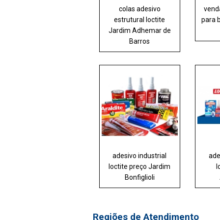
colas adesivo
venda
estrutural loctite
para 
Jardim Adhemar de
Barros
adesivo industrial
ade
loctite preço Jardim
l
Bonfiglioli
Regiões de Atendimento