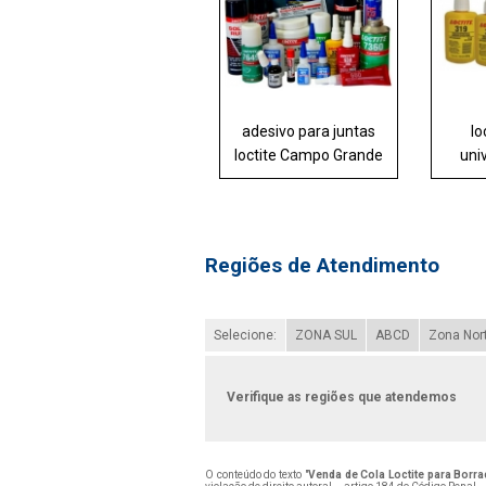
adesivo para juntas
lo
loctite Campo Grande
uni
Regiões de Atendimento
Selecione:
ZONA SUL
ABCD
Zona Nor
Verifique as regiões que atendemos
O conteúdo do texto "
Venda de Cola Loctite para Borr