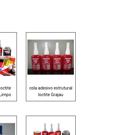
loctite
cola adesivo estrutural
Limpo
loctite Grajau