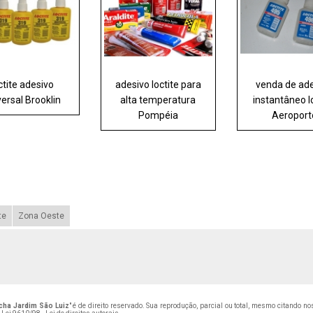
ctite adesivo
adesivo loctite para
venda de ad
versal Brooklin
alta temperatura
instantâneo l
Pompéia
Aeroport
te
Zona Oeste
acha Jardim São Luiz
" é de direito reservado. Sua reprodução, parcial ou total, mesmo citando n