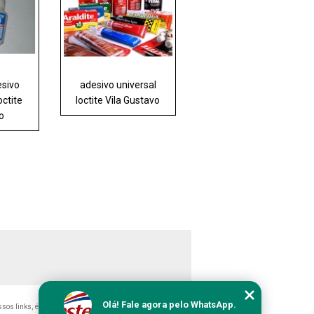
esivo
adesivo universal
octite
loctite Vila Gustavo
o
Olá! Fale agora pelo WhatsApp.
ossos links, é proibida sem a autorização do autor. Crime de