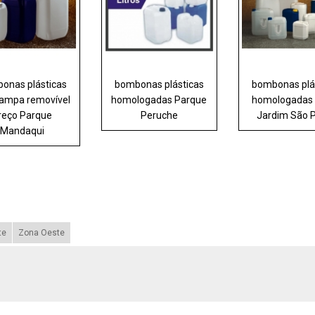
onas plásticas
bombonas plásticas
bombonas plá
ampa removível
homologadas Parque
homologadas 
reço Parque
Peruche
Jardim São 
Mandaqui
te
Zona Oeste