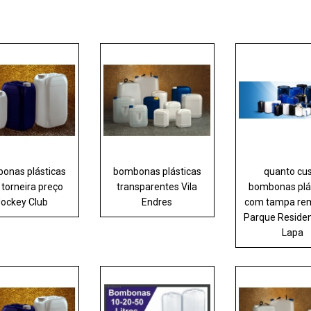
onas plásticas
bombonas plásticas
quanto cu
torneira preço
transparentes Vila
bombonas plá
Jockey Club
Endres
com tampa rem
Parque Residen
Lapa