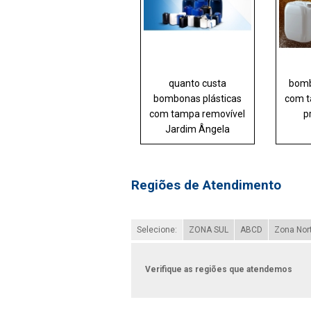
quanto custa
bomb
bombonas plásticas
com t
com tampa removível
p
Jardim Ângela
Regiões de Atendimento
Selecione:
ZONA SUL
ABCD
Zona Nor
Verifique as regiões que atendemos