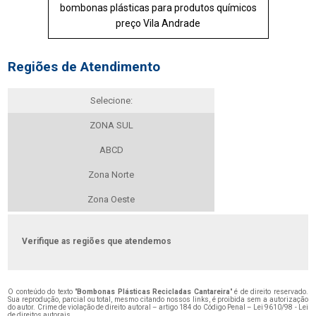
bombonas plásticas para produtos químicos
preço Vila Andrade
Regiões de Atendimento
Selecione:
ZONA SUL
ABCD
Zona Norte
Zona Oeste
Verifique as regiões que atendemos
O conteúdo do texto "
Bombonas Plásticas Recicladas Cantareira
" é de direito reservado.
Sua reprodução, parcial ou total, mesmo citando nossos links, é proibida sem a autorização
do autor. Crime de violação de direito autoral – artigo 184 do Código Penal –
Lei 9610/98 - Lei
de direitos autorais
.