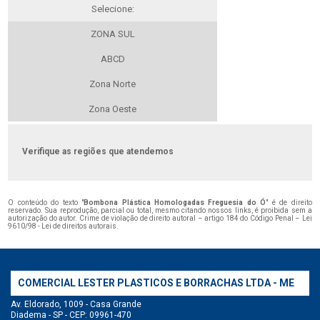
Selecione:
ZONA SUL
ABCD
Zona Norte
Zona Oeste
Verifique as regiões que atendemos
O conteúdo do texto "
Bombona Plástica Homologadas Freguesia do Ó
" é de direito
reservado. Sua reprodução, parcial ou total, mesmo citando nossos links, é proibida sem a
autorização do autor. Crime de violação de direito autoral – artigo 184 do Código Penal –
Lei
9610/98 - Lei de direitos autorais
.
COMERCIAL LESTER PLASTICOS E BORRACHAS LTDA - ME
Av. Eldorado, 1009 - Casa Grande
Diadema - SP - CEP: 09961-470