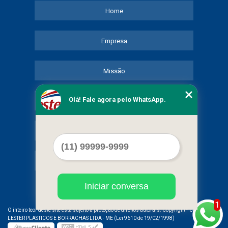
Home
Empresa
Missão
Olá! Fale agora pelo WhatsApp.
Serviços
Contato
Mapa do site
Iniciar conversa
1
©
O inteiro teor deste site está sujeito à proteção de direitos autorais. Copyright
COMERCIAL
LESTER PLASTICOS E BORRACHAS LTDA - ME (Lei 9610 de 19/02/1998)