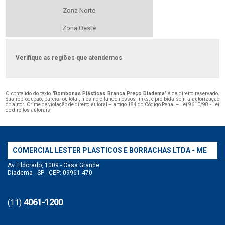
Zona Norte
Zona Oeste
Verifique as regiões que atendemos
O conteúdo do texto "
Bombonas Plásticas Branca Preço Diadema
" é de direito reservado.
Sua reprodução, parcial ou total, mesmo citando nossos links, é proibida sem a autorização
do autor. Crime de violação de direito autoral – artigo 184 do Código Penal –
Lei 9610/98 - Lei
de direitos autorais
.
COMERCIAL LESTER PLASTICOS E BORRACHAS LTDA - ME
Av. Eldorado, 1009 - Casa Grande
Diadema - SP - CEP: 09961-470
4061-1200
(11)