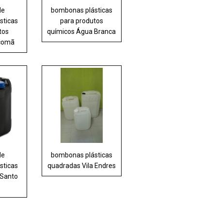
de
bombonas plásticas
sticas
para produtos
tos
químicos Água Branca
comã
de
bombonas plásticas
sticas
quadradas Vila Endres
Santo