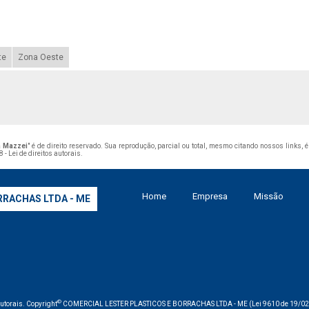
te
Zona Oeste
a Mazzei
" é de direito reservado. Sua reprodução, parcial ou total, mesmo citando nossos links, 
 - Lei de direitos autorais
.
Home
Empresa
Missão
RRACHAS LTDA - ME
©
 autorais. Copyright
COMERCIAL LESTER PLASTICOS E BORRACHAS LTDA - ME (Lei 9610 de 19/02