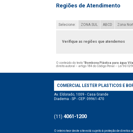
Regiões de Atendimento
Selecione:
ZONA SUL
ABCD
Zona Nor
Verifique as regiões que atendemos
O conteúdo do texto "
Bombona Plástica para água Vil
direito autoral – artigo 184 do Código Penal –
Lei 9610/98
COMERCIAL LESTER PLASTICOS E BO
Av. Eldorado, 1009 - Casa Grande
Diadema - SP - CEP: 09961-470
4061-1200
(11)
O inteiro teor deste site está sujeito à proteção de direitos