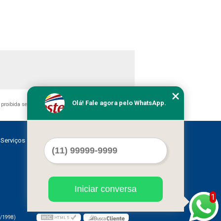
Olá! Fale agora pelo WhatsApp.
é proibida sem a autorização do autor. Crime de violação de
Serviços
Contato
Mapa do site
Iniciar conversa
1
/1998)