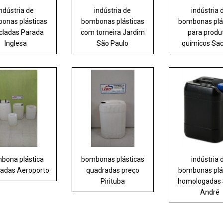
indústria de
indústria de
indústria 
onas plásticas
bombonas plásticas
bombonas plá
icladas Parada
com torneira Jardim
para produ
Inglesa
São Paulo
químicos Sa
bona plástica
bombonas plásticas
indústria 
adas Aeroporto
quadradas preço
bombonas plá
Pirituba
homologadas 
André