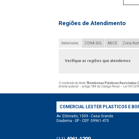
Regiões de Atendimento
Selecione:
ZONA SUL
ABCD
Zona Nor
Verifique as regiões que atendemos
O conteúdo do texto "
Bombonas Plásticas Recicladas 
direito autoral – artigo 184 do Código Penal –
Lei 9610/98
COMERCIAL LESTER PLASTICOS E BO
Av. Eldorado, 1009 - Casa Grande
Diadema - SP - CEP: 09961-470
4061-1200