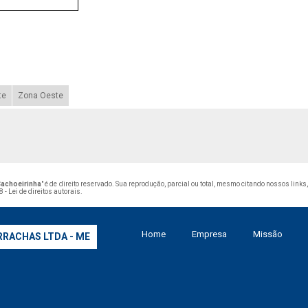
te
Zona Oeste
Cachoeirinha
" é de direito reservado. Sua reprodução, parcial ou total, mesmo citando nossos links
 - Lei de direitos autorais
.
Home
Empresa
Missão
RRACHAS LTDA - ME