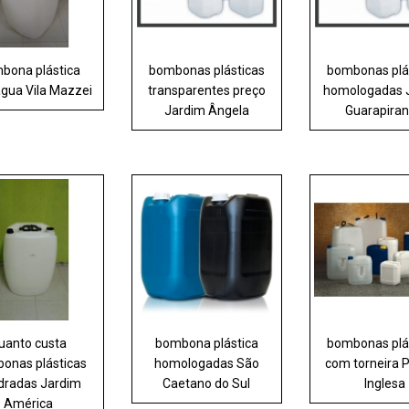
bona plástica
bombonas plásticas
bombonas plá
água Vila Mazzei
transparentes preço
homologadas 
Jardim Ângela
Guarapira
uanto custa
bombona plástica
bombonas plá
onas plásticas
homologadas São
com torneira 
dradas Jardim
Caetano do Sul
Inglesa
América