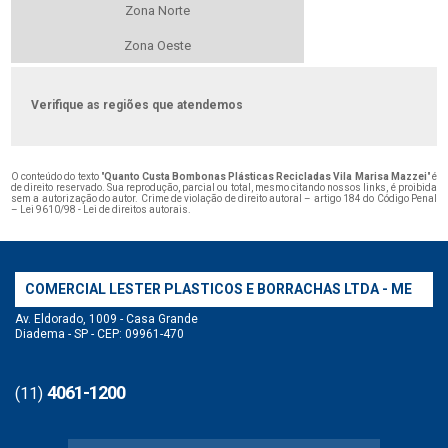
Zona Norte
Zona Oeste
Verifique as regiões que atendemos
O conteúdo do texto "
Quanto Custa Bombonas Plásticas Recicladas Vila Marisa Mazzei
" é
de direito reservado. Sua reprodução, parcial ou total, mesmo citando nossos links, é proibida
sem a autorização do autor. Crime de violação de direito autoral – artigo 184 do Código Penal
–
Lei 9610/98 - Lei de direitos autorais
.
COMERCIAL LESTER PLASTICOS E BORRACHAS LTDA - ME
Av. Eldorado, 1009 - Casa Grande
Diadema - SP - CEP: 09961-470
4061-1200
(11)