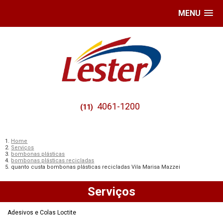
MENU
4061-1200
(11)
Home
Serviços
bombonas plásticas
bombonas plásticas recicladas
quanto custa bombonas plásticas recicladas Vila Marisa Mazzei
Serviços
Adesivos e Colas Loctite