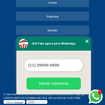
Home
Empresa
Missão
Olá! Fale agora pelo WhatsApp.
Serviços
Contato
Mapa do site
Iniciar conversa
1
©
O inteiro teor deste site está sujeito à proteção de direitos autorais. Copyright
COMERCIAL
LESTER PLASTICOS E BORRACHAS LTDA - ME (Lei 9610 de 19/02/1998)