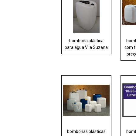
bombona plástica
bomb
para água Vila Suzana
com t
preç
bombonas plásticas
bomb