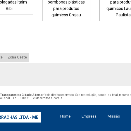
logadas Itaim
bombonas plásticas
para produ
Bibi
para produtos
químicos La
químicos Grajau
Paulista
te
Zona Oeste
 Transparentes Cidade Ademar
" é de direito reservado. Sua reprodução, parcial ou total, mesmo
go Penal –
Lei 9610/98 - Lei de direitos autorais
.
Home
Empresa
Missão
RRACHAS LTDA - ME