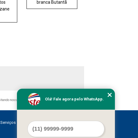
tos
branca Butantã
uzane
Olá! Fale agora pelo WhatsApp.
 citando nossos links, é proibida sem a autorização do autor.
Serviços
Contato
Mapa do site