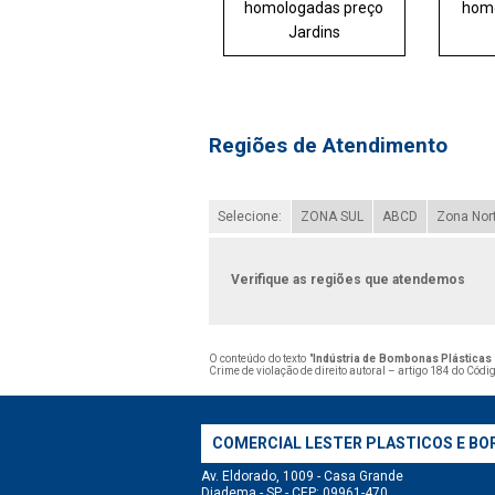
homologadas preço
homo
Jardins
Regiões de Atendimento
Selecione:
ZONA SUL
ABCD
Zona Nor
Verifique as regiões que atendemos
O conteúdo do texto "
Indústria de Bombonas Plásticas
Crime de violação de direito autoral – artigo 184 do Códi
COMERCIAL LESTER PLASTICOS E BO
Av. Eldorado, 1009 - Casa Grande
Diadema - SP - CEP: 09961-470