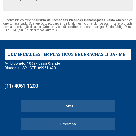
O conteúdo do texto "
Indústria de Bombonas Plásticas Homologadas Santo André
" é de
direito reservado. Sua reprodução, parcial ou total, mesmo citando nossos links, é proibida
sem a autorização do autor. Crime de violação de direito autoral – artigo 184 do Código Penal
–
Lei 9610/98 - Lei de direitos autorais
.
COMERCIAL LESTER PLASTICOS E BORRACHAS LTDA - ME
Av. Eldorado, 1009 - Casa Grande
Diadema - SP - CEP: 09961-470
4061-1200
(11)
Home
Empresa