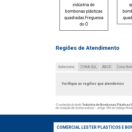
indústria de
q
bombonas plásticas
bomb
quadradas Freguesia
quad
do Ó
Regiões de Atendimento
Selecione:
ZONA SUL
ABCD
Zona Nor
Verifique as regiões que atendemos
O conteúdo do texto "
Indústria de Bombonas Plásticas 
de violação de direito autoral – artigo 184 do Código Pen
COMERCIAL LESTER PLASTICOS E BO