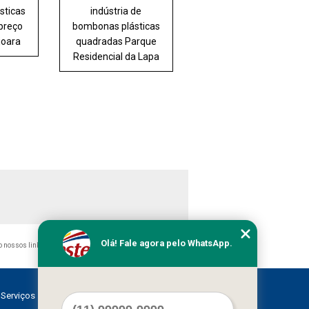
sticas
indústria de
 preço
bombonas plásticas
joara
quadradas Parque
Residencial da Lapa
Olá! Fale agora pelo WhatsApp.
do nossos links, é proibida sem a autorização do autor. Crime
Serviços
Contato
Mapa do site