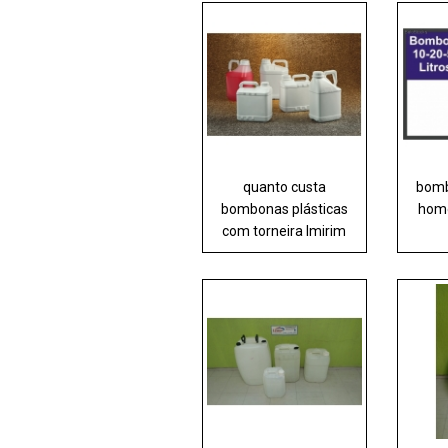
quanto custa
bomb
bombonas plásticas
homo
com torneira Imirim