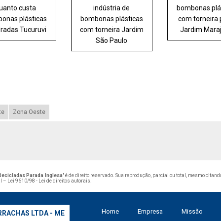
uanto custa
indústria de
bombonas plá
onas plásticas
bombonas plásticas
com torneira
radas Tucuruvi
com torneira Jardim
Jardim Mara
São Paulo
te
Zona Oeste
Recicladas Parada Inglesa
" é de direito reservado. Sua reprodução, parcial ou total, mesmo citan
al –
Lei 9610/98 - Lei de direitos autorais
.
Home
Empresa
Missão
RRACHAS LTDA - ME