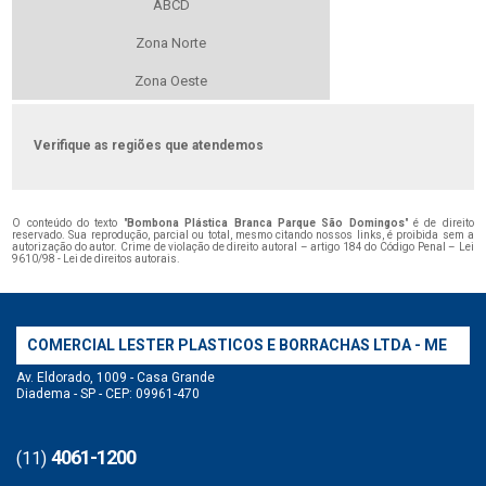
ABCD
Zona Norte
Zona Oeste
Verifique as regiões que atendemos
O conteúdo do texto "
Bombona Plástica Branca Parque São Domingos
" é de direito
reservado. Sua reprodução, parcial ou total, mesmo citando nossos links, é proibida sem a
autorização do autor. Crime de violação de direito autoral – artigo 184 do Código Penal –
Lei
9610/98 - Lei de direitos autorais
.
COMERCIAL LESTER PLASTICOS E BORRACHAS LTDA - ME
Av. Eldorado, 1009 - Casa Grande
Diadema - SP - CEP: 09961-470
4061-1200
(11)