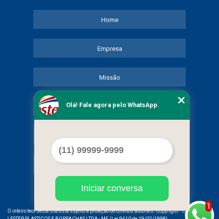
Home
Empresa
Missão
Olá! Fale agora pelo WhatsApp.
Serviços
Contato
Mapa do site
Iniciar conversa
1
©
O inteiro teor deste site está sujeito à proteção de direitos autorais. Copyright
COMERCIAL
LESTER PLASTICOS E BORRACHAS LTDA - ME (Lei 9610 de 19/02/1998)