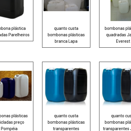
bona plástica
quanto custa
bombonas plá
adas Parelheiros
bombonas plásticas
quadradas J
branca Lapa
Everest
onas plásticas
quanto custa
quanto cu
icladas preço
bombonas plásticas
bombonas plá
Pompéia
transparentes
transparentes