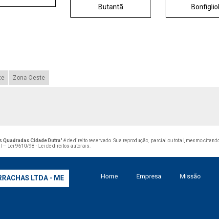
Butantã
Bonfigliol
te
Zona Oeste
s Quadradas Cidade Dutra
" é de direito reservado. Sua reprodução, parcial ou total, mesmo citan
al –
Lei 9610/98 - Lei de direitos autorais
.
Home
Empresa
Missão
RRACHAS LTDA - ME