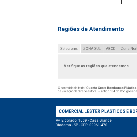
Regiões de Atendimento
Selecione:
ZONA SUL
ABCD
Zona Nor
Verifique as regiões que atendemos
O conteúdo do texto "
Quanto Custa Bombonas Plástica
de violação de direito autoral – artigo 184 do Código Pen
COMERCIAL LESTER PLASTICOS E BO
Av. Eldorado, 1009 - Casa Grande
Diadema - SP - CEP: 09961-470