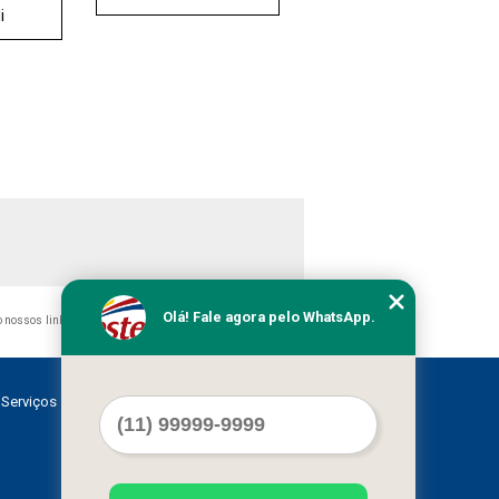
i
Olá! Fale agora pelo WhatsApp.
do nossos links, é proibida sem a autorização do autor. Crime
Serviços
Contato
Mapa do site