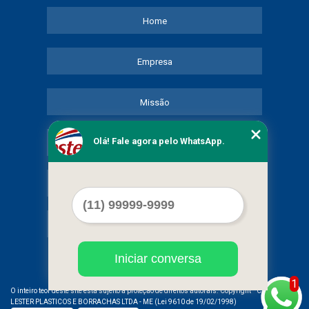
Home
Empresa
Missão
Olá! Fale agora pelo WhatsApp.
Serviços
Contato
Mapa do site
Iniciar conversa
1
©
O inteiro teor deste site está sujeito à proteção de direitos autorais. Copyright
COMERCIAL
LESTER PLASTICOS E BORRACHAS LTDA - ME (Lei 9610 de 19/02/1998)