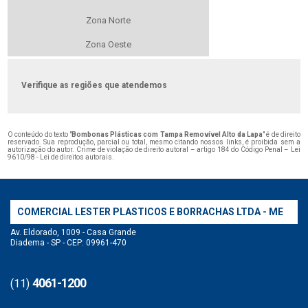
Zona Norte
Zona Oeste
Verifique as regiões que atendemos
O conteúdo do texto "
Bombonas Plásticas com Tampa Removível Alto da Lapa
" é de direito
reservado. Sua reprodução, parcial ou total, mesmo citando nossos links, é proibida sem a
autorização do autor. Crime de violação de direito autoral – artigo 184 do Código Penal –
Lei
9610/98 - Lei de direitos autorais
.
COMERCIAL LESTER PLASTICOS E BORRACHAS LTDA - ME
Av. Eldorado, 1009 - Casa Grande
Diadema - SP - CEP: 09961-470
4061-1200
(11)