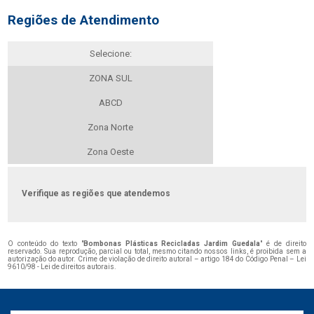
Regiões de Atendimento
Selecione:
ZONA SUL
ABCD
Zona Norte
Zona Oeste
Verifique as regiões que atendemos
O conteúdo do texto "
Bombonas Plásticas Recicladas Jardim Guedala
" é de direito
reservado. Sua reprodução, parcial ou total, mesmo citando nossos links, é proibida sem a
autorização do autor. Crime de violação de direito autoral – artigo 184 do Código Penal –
Lei
9610/98 - Lei de direitos autorais
.