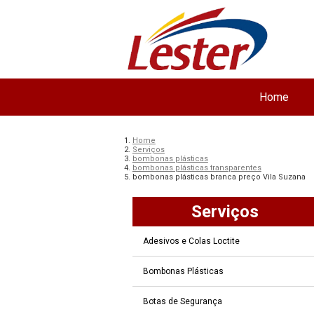
Home
Home
Serviços
bombonas plásticas
bombonas plásticas transparentes
bombonas plásticas branca preço Vila Suzana
Serviços
Adesivos e Colas Loctite
Bombonas Plásticas
Botas de Segurança