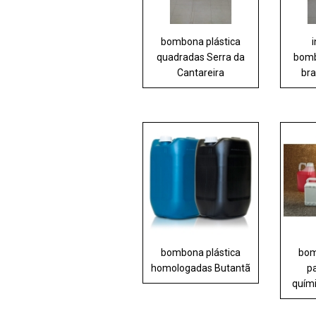
bombona plástica
quadradas Serra da
bomb
Cantareira
br
bombona plástica
bom
homologadas Butantã
p
quími