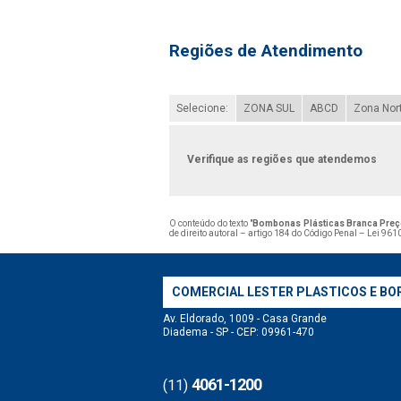
Regiões de Atendimento
Selecione:
ZONA SUL
ABCD
Zona Nor
Verifique as regiões que atendemos
O conteúdo do texto "
Bombonas Plásticas Branca Preç
de direito autoral – artigo 184 do Código Penal –
Lei 9610
COMERCIAL LESTER PLASTICOS E BO
Av. Eldorado, 1009 - Casa Grande
Diadema - SP - CEP: 09961-470
4061-1200
(11)