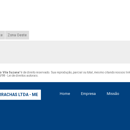
te
Zona Oeste
o Vila Suzana
" é de direito reservado. Sua reprodução, parcial ou total, mesmo citando nossos li
/98 - Lei de direitos autorais
.
Home
Empresa
Missão
RRACHAS LTDA - ME