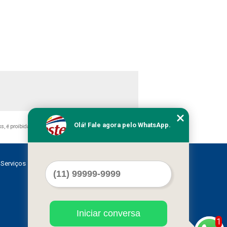
Olá! Fale agora pelo WhatsApp.
nks, é proibida sem a autorização do autor. Crime de violação
Serviços
Contato
Mapa do site
Iniciar conversa
1