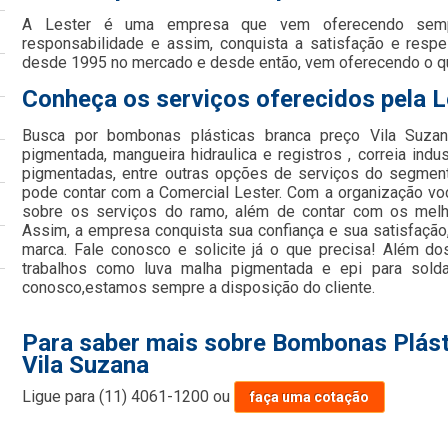
A Lester é uma empresa que vem oferecendo semp
responsabilidade e assim, conquista a satisfação e respe
desde 1995 no mercado e desde então, vem oferecendo o q
Conheça os serviços oferecidos pela L
Busca por bombonas plásticas branca preço Vila Suzana
pigmentada, mangueira hidraulica e registros , correia indus
pigmentadas, entre outras opções de serviços do segment
pode contar com a Comercial Lester. Com a organização vo
sobre os serviços do ramo, além de contar com os melho
Assim, a empresa conquista sua confiança e sua satisfação
marca. Fale conosco e solicite já o que precisa! Além d
trabalhos como luva malha pigmentada e epi para solda
conosco,estamos sempre a disposição do cliente.
Para saber mais sobre Bombonas Plást
Vila Suzana
Ligue para
(11) 4061-1200
ou
faça uma cotação