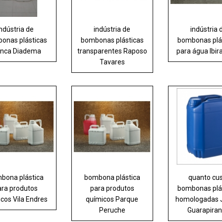
indústria de
indústria de
indústria 
onas plásticas
bombonas plásticas
bombonas plá
anca Diadema
transparentes Raposo
para água Ibir
Tavares
bona plástica
bombona plástica
quanto cu
ara produtos
para produtos
bombonas plá
cos Vila Endres
químicos Parque
homologadas 
Peruche
Guarapira