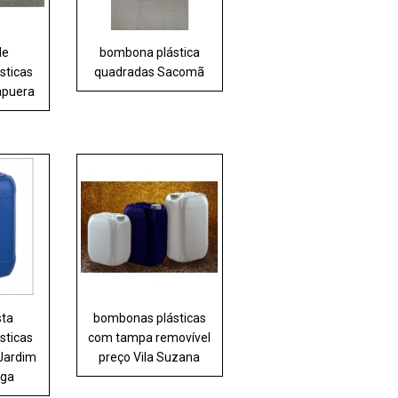
de
bombona plástica
sticas
quadradas Sacomã
apuera
sta
bombonas plásticas
sticas
com tampa removível
Jardim
preço Vila Suzana
nga