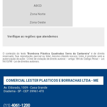
ABCD
Zona Norte
Zona Oeste
Verifique as regiões que atendemos
O conteúdo do texto "
Bombona Plástica Quadradas Serra da Cantareira
" é de direito
reservado. Sua reprodução, parcial ou total, mesmo citando nossos links, é proibida sem a
autorização do autor. Crime de violação de direito autoral – artigo 184 do Código Penal –
Lei
9610/98 - Lei de direitos autorais
.
COMERCIAL LESTER PLASTICOS E BORRACHAS LTDA - ME
Av. Eldorado, 1009 - Casa Grande
Diadema - SP - CEP: 09961-470
4061-1200
(11)