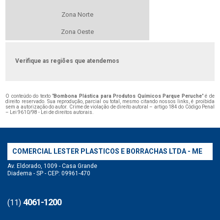
Zona Norte
Zona Oeste
Verifique as regiões que atendemos
O conteúdo do texto "
Bombona Plástica para Produtos Químicos Parque Peruche
" é de
direito reservado. Sua reprodução, parcial ou total, mesmo citando nossos links, é proibida
sem a autorização do autor. Crime de violação de direito autoral – artigo 184 do Código Penal
–
Lei 9610/98 - Lei de direitos autorais
.
COMERCIAL LESTER PLASTICOS E BORRACHAS LTDA - ME
Av. Eldorado, 1009 - Casa Grande
Diadema - SP - CEP: 09961-470
4061-1200
(11)