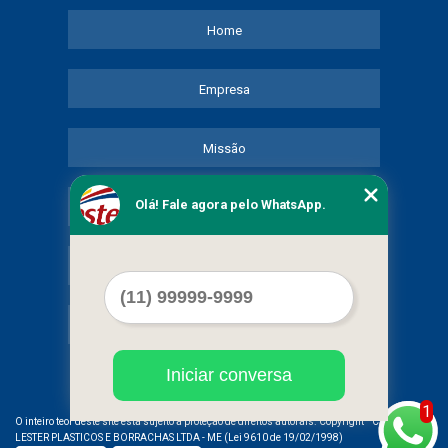
Home
Empresa
Missão
Olá! Fale agora pelo WhatsApp.
Serviços
Contato
Mapa do site
Iniciar conversa
1
©
O inteiro teor deste site está sujeito à proteção de direitos autorais. Copyright
COMERCIAL
LESTER PLASTICOS E BORRACHAS LTDA - ME (Lei 9610 de 19/02/1998)