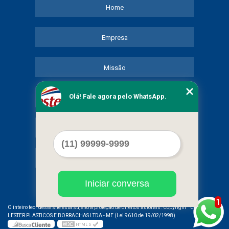
Home
Empresa
Missão
Olá! Fale agora pelo WhatsApp.
Serviços
Contato
Mapa do site
Iniciar conversa
1
©
O inteiro teor deste site está sujeito à proteção de direitos autorais. Copyright
COMERCIAL
LESTER PLASTICOS E BORRACHAS LTDA - ME (Lei 9610 de 19/02/1998)