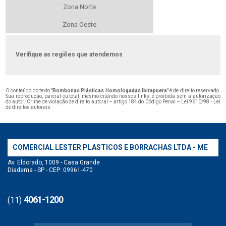
Zona Norte
Zona Oeste
Verifique as regiões que atendemos
O conteúdo do texto "
Bombonas Plásticas Homologadas Ibirapuera
" é de direito reservado.
Sua reprodução, parcial ou total, mesmo citando nossos links, é proibida sem a autorização
do autor. Crime de violação de direito autoral – artigo 184 do Código Penal –
Lei 9610/98 - Lei
de direitos autorais
.
COMERCIAL LESTER PLASTICOS E BORRACHAS LTDA - ME
Av. Eldorado, 1009 - Casa Grande
Diadema - SP - CEP: 09961-470
4061-1200
(11)