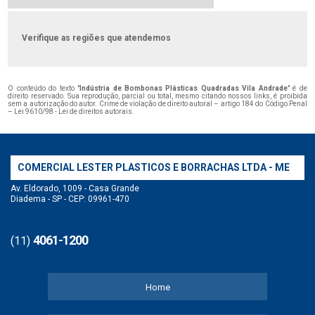
Verifique as regiões que atendemos
O conteúdo do texto "
Indústria de Bombonas Plásticas Quadradas Vila Andrade
" é de
direito reservado. Sua reprodução, parcial ou total, mesmo citando nossos links, é proibida
sem a autorização do autor. Crime de violação de direito autoral – artigo 184 do Código Penal
–
Lei 9610/98 - Lei de direitos autorais
.
COMERCIAL LESTER PLASTICOS E BORRACHAS LTDA - ME
Av. Eldorado, 1009 - Casa Grande
Diadema - SP - CEP: 09961-470
4061-1200
(11)
Home