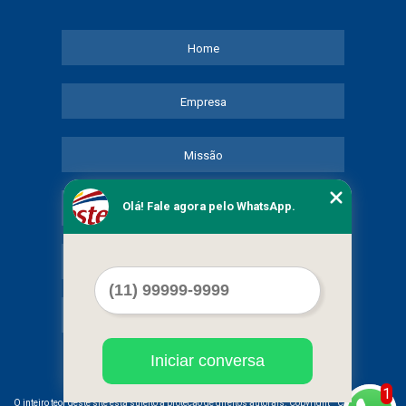
Home
Empresa
Missão
Olá! Fale agora pelo WhatsApp.
Serviços
Contato
Mapa do site
Iniciar conversa
1
©
O inteiro teor deste site está sujeito à proteção de direitos autorais. Copyright
COMERCIAL