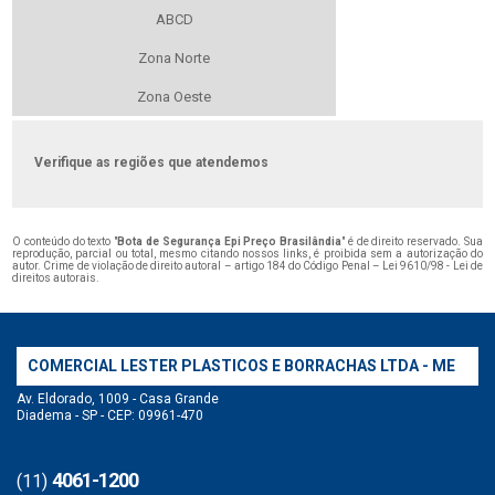
ABCD
Zona Norte
Zona Oeste
Verifique as regiões que atendemos
O conteúdo do texto "
Bota de Segurança Epi Preço Brasilândia
" é de direito reservado. Sua
reprodução, parcial ou total, mesmo citando nossos links, é proibida sem a autorização do
autor. Crime de violação de direito autoral – artigo 184 do Código Penal –
Lei 9610/98 - Lei de
direitos autorais
.
COMERCIAL LESTER PLASTICOS E BORRACHAS LTDA - ME
Av. Eldorado, 1009 - Casa Grande
Diadema - SP - CEP: 09961-470
4061-1200
(11)