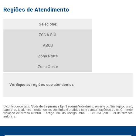
Regiões de Atendimento
Selecione:
ZONA SUL
ABCD
Zona Norte
Zona Oeste
Verifique as regiões que atendemos
O conteúdo do texto "
Bota de Segurança Epi Sacomã
" é de direito reservado. Sua reprodução,
parcial ou total, mesmo citando nossos links, é proibida sem a autorização do autor. Crime de
violação de direito autoral – artigo 184 do Código Penal –
Lei 9610/98 - Lei de direitos
autorais
.