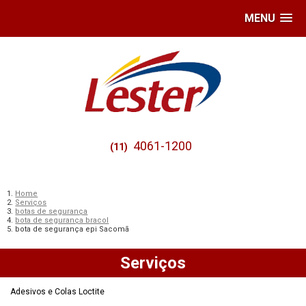
MENU
4061-1200
(11)
Home
Serviços
botas de segurança
bota de segurança bracol
bota de segurança epi Sacomã
Serviços
Adesivos e Colas Loctite