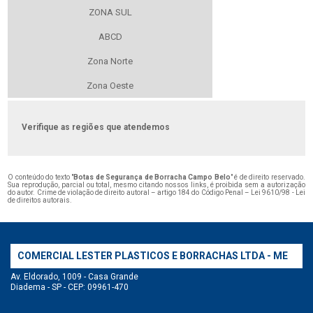
ZONA SUL
ABCD
Zona Norte
Zona Oeste
Verifique as regiões que atendemos
O conteúdo do texto "
Botas de Segurança de Borracha Campo Belo
" é de direito reservado.
Sua reprodução, parcial ou total, mesmo citando nossos links, é proibida sem a autorização
do autor. Crime de violação de direito autoral – artigo 184 do Código Penal –
Lei 9610/98 - Lei
de direitos autorais
.
COMERCIAL LESTER PLASTICOS E BORRACHAS LTDA - ME
Av. Eldorado, 1009 - Casa Grande
Diadema - SP - CEP: 09961-470