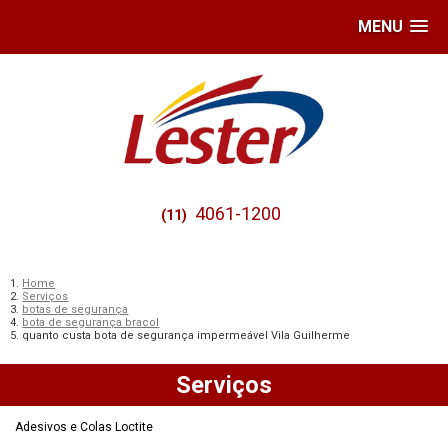
MENU
4061-1200
(11)
Home
Serviços
botas de segurança
bota de segurança bracol
quanto custa bota de segurança impermeável Vila Guilherme
Serviços
Adesivos e Colas Loctite