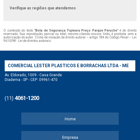
Verifique as regiões que atendemos
O conteúdo do texto "
Bota de Segurança Fujiwara Preço Parque Peruche
" é de direito
reservado. Sua reprodução, parcial ou total, mesmo citando nossos links, é proibida sem a
autorização do autor. Crime de violação de direito autoral – artigo 184 do Código Penal –
Lei
9610/98 - Lei de direitos autorais
.
COMERCIAL LESTER PLASTICOS E BORRACHAS LTDA - ME
Av. Eldorado, 1009 - Casa Grande
Diadema - SP - CEP: 09961-470
4061-1200
(11)
Home
Empresa